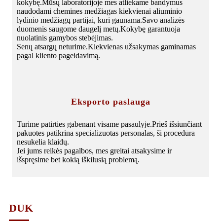
kokybę.Mūsų laboratorijoje mes atliekame bandymus
naudodami chemines medžiagas kiekvienai aliuminio
lydinio medžiagų partijai, kuri gaunama.Savo analizės
duomenis saugome daugelį metų.Kokybę garantuoja
nuolatinis gamybos stebėjimas.
Senų atsargų neturime.Kiekvienas užsakymas gaminamas
pagal kliento pageidavimą.
Eksporto paslauga
Turime patirties gabenant visame pasaulyje.Prieš išsiunčiant
pakuotes patikrina specializuotas personalas, ši procedūra
nesukelia klaidų.
Jei jums reikės pagalbos, mes greitai atsakysime ir
išspręsime bet kokią iškilusią problemą.
DUK