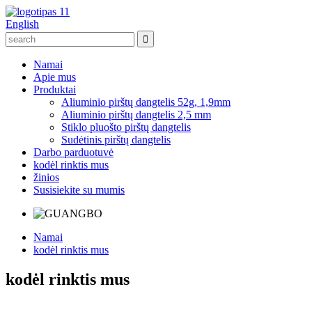
English
Namai
Apie mus
Produktai
Aliuminio pirštų dangtelis 52g, 1,9mm
Aliuminio pirštų dangtelis 2,5 mm
Stiklo pluošto pirštų dangtelis
Sudėtinis pirštų dangtelis
Darbo parduotuvė
kodėl rinktis mus
žinios
Susisiekite su mumis
Namai
kodėl rinktis mus
kodėl rinktis mus