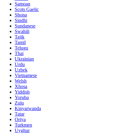
Samoan
Scots Gaelic
Shona
Sindhi
Sundanese
Swahili
Tajik
Tamil
Telugu
Thai
Ukrainian
Urdu
Uzbek
Vietnamese
Welsh
Xhosa
Yiddish
Yoruba
Zulu
Kinyarwanda
Tatar
Oriya
Turkmen
Uyghur