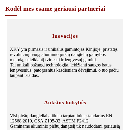
Kodėl mes esame geriausi partneriai
Inovacijos
XKY yra pirmasis ir unikalus gamintojas Kinijoje, pristatęs
revoliucinį naują aliuminio pirštų dangtelių gamybos
metodą, suteikiantį tvirtesnį ir lengvesnį gaminį.
Tai unikali pažangi technologija, leidžianti saugos batus
lengvesnius, patogesnius kasdieniam dėvėjimui, o tuo pačiu
taupant išlaidas.
Aukštos kokybės
Visi pirštų dangteliai atitinka tarptautinius standartus EN
12568:2010, CSA Z195-92, ASTM F2412.
Gaminame aliuminio pirštų dangtelį tik naudodami geriausią